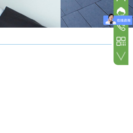
欧钜
固话总机
欧钜
025-527
欧钜
手机热线
1572080
微信扫码咨询